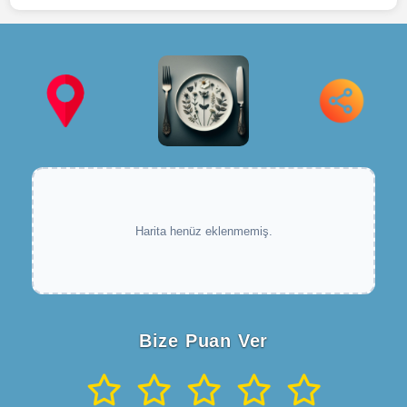
Harita henüz eklenmemiş.
Bize Puan Ver