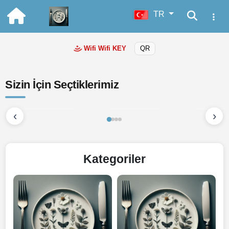
TR
Wifi
Wifi KEY
QR
Sizin İçin Seçtiklerimiz
Suffle
Americano
Türk kahvesi
İNCELE
İNCELE
İNCELE
‹
›
290,00 ₺
180,00 ₺
Kategoriler