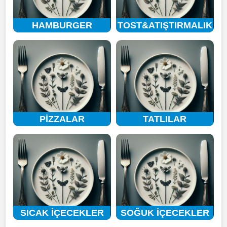
HAMBURGER
TOST&ATIŞTIRMALIK
PİZZALAR
TATLILAR
SICAK İÇECEKLER
SOĞUK İÇECEKLER